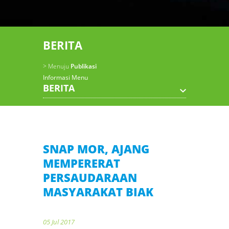
BERITA
> Menuju
Publikasi
Informasi Menu
BERITA
SNAP MOR, AJANG
MEMPERERAT
PERSAUDARAAN
MASYARAKAT BIAK
05 Jul 2017