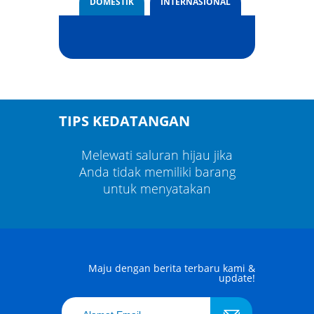
DOMESTIK
INTERNASIONAL
TIPS KEDATANGAN
au jika
Melewati saluran hijau jika
Melewa
 barang
Anda tidak memiliki barang
Anda t
kan
untuk menyatakan
un
Maju dengan berita terbaru kami &
update!