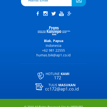
Biak, Papua
Indonesia
+62 981 22555
humas.bik@ap1.co.id
HOTLINE
KAMI
172
TULIS
MASUKAN
cc172@ap1.co.id
© 2016 All Rights Reserved. Site by
WEBARQ