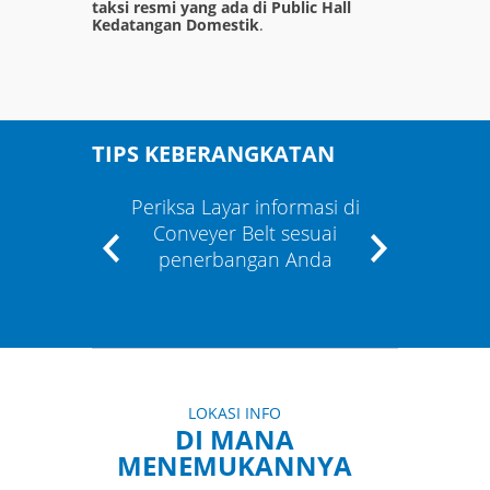
taksi resmi yang ada di Public Hall
Kedatangan Domestik
.
TIPS KEBERANGKATAN
Periksa Layar informasi di
Apabil
an
Conveyer Belt sesuai
Anda 
asi"
penerbangan Anda
staf
LOKASI INFO
DI MANA
MENEMUKANNYA