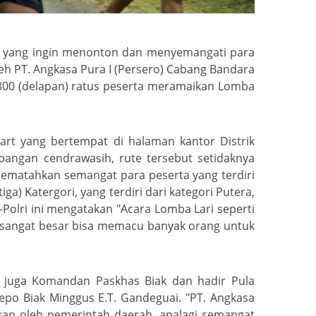
ang yang ingin menonton dan menyemangati para
eh PT. Angkasa Pura I (Persero) Cabang Bandara
a 800 (delapan) ratus peserta meramaikan Lomba
tart yang bertempat di halaman kantor Distrik
pangan cendrawasih, rute tersebut setidaknya
mematahkan semangat para peserta yang terdiri
iga) Katergori, yang terdiri dari kategori Putera,
I-Polri ini mengatakan "Acara Lomba Lari seperti
ng sangat besar bisa memacu banyak orang untuk
r juga Komandan Paskhas Biak dan hadir Pula
epo Biak Minggus E.T. Gandeguai. "PT. Angkasa
kan oleh pemerintah daerah, apalagi semangat