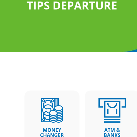
TIPS DEPARTURE
 services of
follow the "Arrival
 luggage
Claim
MONEY
ATM &
CHANGER
BANKS