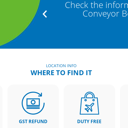
" and "Baggage
Check the infor
"
Conveyor Bel
LOCATION INFO
WHERE TO FIND IT
GST REFUND
DUTY FREE