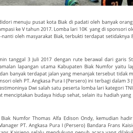
endidori menuju pusat kota Biak di padati oleh banyak or
ampasi ke V tahun 2017. Lomba lari 10K yang di sponsori ol
-nanti oleh masyarakat Biak, terbukti terdapat setidakny
nin tanggal 3 Juli 2017 dengan rute berawal dari garis S
 hamalan lapangan utama Kabupaten Biak Numfor yaitu la
 dan banyak terdapat jalan yang menanjak tersebut tidak 
ori oleh PT. Angkasa Pura I (Persero) ini terbagi dalam 3 (t
testimoninya Dwi salah satu peserta lomba lari kategori TN
dapat menciptakan budaya hidup sehat, selain itu hadiah ya
ati Biak Numfor Thomas Alfa Edison Ondy, kemudian hadi
Manager PT. Angkasa Pura I (Persero) Bandara Frans Kaisi
rans Kaisiepo selalu mendukung penuh acara yang dilaku