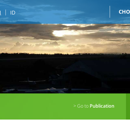
CHO
N
ID
> Go to
Publication