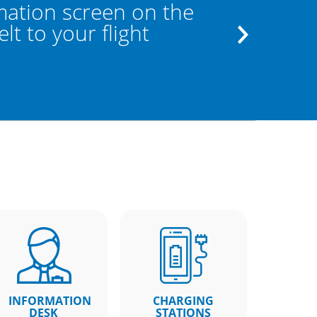
mation screen on the
If the los
t to your flight
the staff a
INFORMATION
CHARGING
DESK
STATIONS