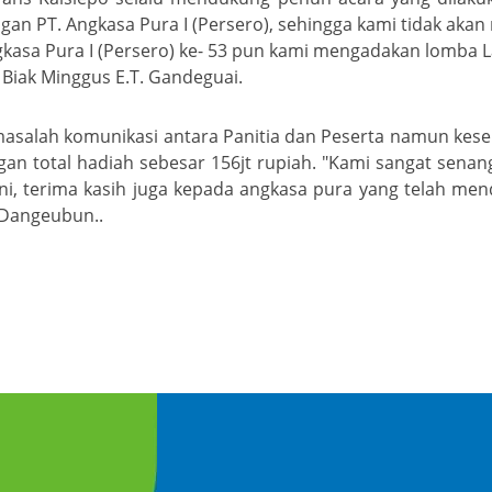
n PT. Angkasa Pura I (Persero), sehingga kami tidak aka
gkasa Pura I (Persero) ke- 53 pun kami mengadakan lomba L
 Biak Minggus E.T. Gandeguai.
masalah komunikasi antara Panitia dan Peserta namun kese
an total hadiah sebesar 156jt rupiah. "Kami sangat senan
i, terima kasih juga kepada angkasa pura yang telah men
 Dangeubun..